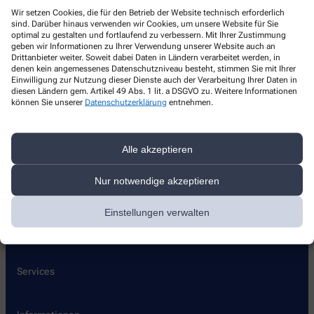
Neue Apotheke
Wir setzen Cookies, die für den Betrieb der Website technisch erforderlich
sind. Darüber hinaus verwenden wir Cookies, um unsere Website für Sie
optimal zu gestalten und fortlaufend zu verbessern. Mit Ihrer Zustimmung
Hauptstraße 144
,
66976
Rodalben
geben wir Informationen zu Ihrer Verwendung unserer Website auch an
+49-633116828
Drittanbieter weiter. Soweit dabei Daten in Ländern verarbeitet werden, in
denen kein angemessenes Datenschutzniveau besteht, stimmen Sie mit Ihrer
+49-633118030
Einwilligung zur Nutzung dieser Dienste auch der Verarbeitung Ihrer Daten in
diesen Ländern gem. Artikel 49 Abs. 1 lit. a DSGVO zu. Weitere Informationen
info@neue-apotheke-rodalben.de
können Sie unserer
Datenschutzerklärung
entnehmen.
Alle akzeptieren
Über uns
Leistungen
Nur notwendige akzeptieren
Lieferoptionen
Einstellungen verwalten
Pflegehilfsmittel
Kontakt
Services